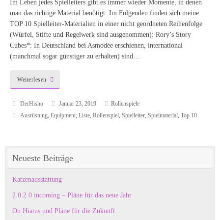
Im Leben jedes Spielleiters gibt es immer wieder Momente, in denen
man das richtige Material benötigt. Im Folgenden finden sich meine
TOP 10 Spielleiter-Materialien in einer nicht geordneten Reihenfolge
(Würfel, Stifte und Regelwerk sind ausgenommen): Rory’s Story
Cubes*: In Deutschland bei Asmodée erschienen, international
(manchmal sogar günstiger zu erhalten) sind…
Weiterlesen
DerHisho
Januar 23, 2019
Rollenspiele
Ausrüstung
,
Equipment
,
Liste
,
Rollenspiel
,
Spielleiter
,
Spielmaterial
,
Top 10
Neueste Beiträge
Katzenausstattung
2.0.2.0 incoming – Pläne für das neue Jahr
On Hiatus und Pläne für die Zukunft