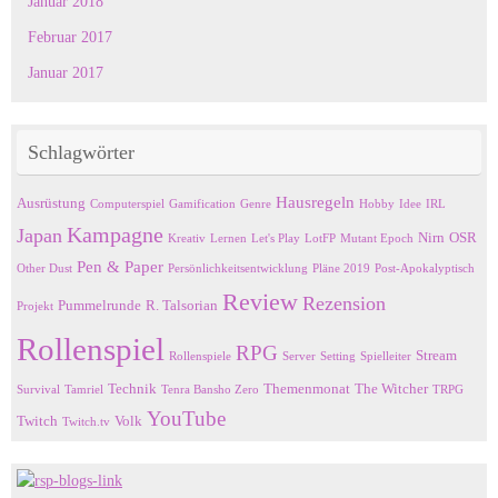
Januar 2018
Februar 2017
Januar 2017
Schlagwörter
Hausregeln
Ausrüstung
Computerspiel
Gamification
Genre
Hobby
Idee
IRL
Kampagne
Japan
Nirn
OSR
Kreativ
Lernen
Let's Play
LotFP
Mutant Epoch
Pen & Paper
Other Dust
Persönlichkeitsentwicklung
Pläne 2019
Post-Apokalyptisch
Review
Rezension
Pummelrunde
R. Talsorian
Projekt
Rollenspiel
RPG
Stream
Rollenspiele
Server
Setting
Spielleiter
Technik
Themenmonat
The Witcher
Survival
Tamriel
Tenra Bansho Zero
TRPG
YouTube
Twitch
Volk
Twitch.tv