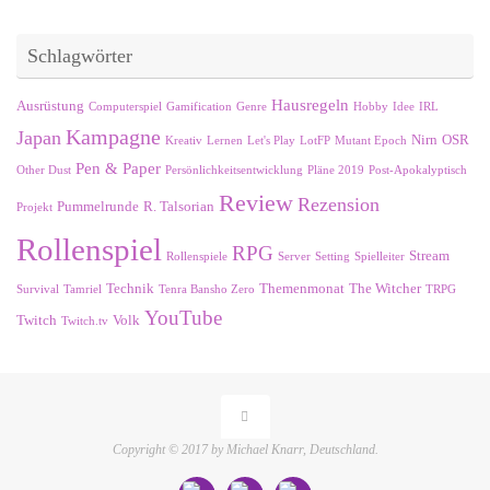
Schlagwörter
Hausregeln
Ausrüstung
Computerspiel
Gamification
Genre
Hobby
Idee
IRL
Kampagne
Japan
Nirn
OSR
Kreativ
Lernen
Let's Play
LotFP
Mutant Epoch
Pen & Paper
Other Dust
Persönlichkeitsentwicklung
Pläne 2019
Post-Apokalyptisch
Review
Rezension
Pummelrunde
R. Talsorian
Projekt
Rollenspiel
RPG
Stream
Rollenspiele
Server
Setting
Spielleiter
Technik
Themenmonat
The Witcher
Survival
Tamriel
Tenra Bansho Zero
TRPG
YouTube
Twitch
Volk
Twitch.tv
Copyright © 2017 by Michael Knarr, Deutschland.