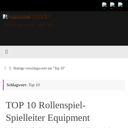
Zum
Inhalt
Pummelrunde
springen
All you can watch! - and read
Start
Beiträge verschlagwortet mit "Top 10"
Schlagwort:
Top 10
TOP 10 Rollenspiel-
Spielleiter Equipment