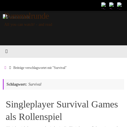
Zum
Inhalt
Pummelrunde
springen
All you can watch! - and read
Start
Beiträge verschlagwortet mit "Survival"
Schlagwort:
Survival
Singleplayer Survival Games
als Rollenspiel