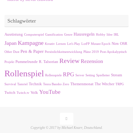
Schlagwörter
Hausregeln
Ausrüstung
Computerspiel
Gamification
Genre
Hobby
Idee
IRL
Kampagne
Japan
Nirn
OSR
Kreativ
Lernen
Let's Play
LotFP
Mutant Epoch
Pen & Paper
Other Dust
Persönlichkeitsentwicklung
Pläne 2019
Post-Apokalyptisch
Review
Rezension
Pummelrunde
R. Talsorian
Projekt
Rollenspiel
RPG
Stream
Rollenspiele
Server
Setting
Spielleiter
Technik
Themenmonat
The Witcher
Survival
Tamriel
Tenra Bansho Zero
TRPG
YouTube
Twitch
Volk
Twitch.tv
Copyright © 2017 by Michael Knarr, Deutschland.