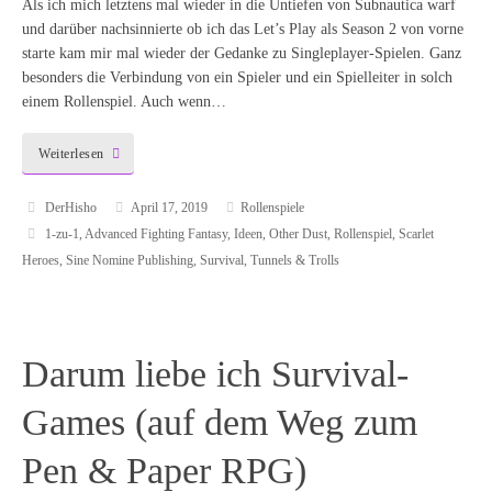
Als ich mich letztens mal wieder in die Untiefen von Subnautica warf
und darüber nachsinnierte ob ich das Let’s Play als Season 2 von vorne
starte kam mir mal wieder der Gedanke zu Singleplayer-Spielen. Ganz
besonders die Verbindung von ein Spieler und ein Spielleiter in solch
einem Rollenspiel. Auch wenn…
Weiterlesen
DerHisho
April 17, 2019
Rollenspiele
1-zu-1
,
Advanced Fighting Fantasy
,
Ideen
,
Other Dust
,
Rollenspiel
,
Scarlet
Heroes
,
Sine Nomine Publishing
,
Survival
,
Tunnels & Trolls
Darum liebe ich Survival-
Games (auf dem Weg zum
Pen & Paper RPG)