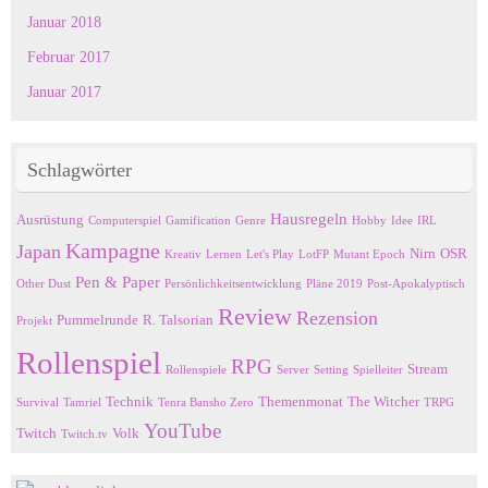
Januar 2018
Februar 2017
Januar 2017
Schlagwörter
Hausregeln
Ausrüstung
Computerspiel
Gamification
Genre
Hobby
Idee
IRL
Kampagne
Japan
Nirn
OSR
Kreativ
Lernen
Let's Play
LotFP
Mutant Epoch
Pen & Paper
Other Dust
Persönlichkeitsentwicklung
Pläne 2019
Post-Apokalyptisch
Review
Rezension
Pummelrunde
R. Talsorian
Projekt
Rollenspiel
RPG
Stream
Rollenspiele
Server
Setting
Spielleiter
Technik
Themenmonat
The Witcher
Survival
Tamriel
Tenra Bansho Zero
TRPG
YouTube
Twitch
Volk
Twitch.tv