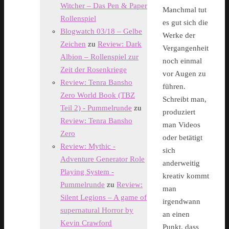
Witcher – Das Pen & Paper
Manchmal tut
Rollenspiel
es gut sich die
Blogwatch 03/18 – Gelbe
Werke der
Zeichen
zu
Review: Dark
Vergangenheit
Albion – Rollenspiel zur
noch einmal
Zeit der Rosenkriege
vor Augen zu
Review: Tenra Bansho
führen.
Zero World Book (TBZ
Schreibt man,
Teil 2) - Pummelrunde
zu
produziert
Review: Tenra Bansho
man Videos
Zero
oder betätigt
Review: Mythic -
sich
Adventure Generator Role
anderweitig
Playing System -
kreativ kommt
Pummelrunde
zu
Review:
man
Silent Legions – A game of
irgendwann
supernatural Horror by
an einen
Kevin Crawford
Punkt, dass