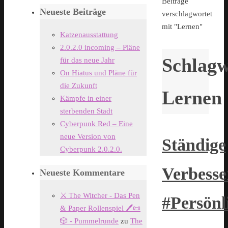
Start
Beiträge
Neueste Beiträge
verschlagwortet
mit "Lernen"
Katzenausstattung
2.0.2.0 incoming – Pläne
Schlagw
für das neue Jahr
On Hiatus und Pläne für
die Zukunft
Lernen
Kämpfe in einer
sterbenden Stadt
Cyberpunk Red – Eine
neue Version von
Ständige
Cyberpunk 2.0.2.0.
Verbess
Neueste Kommentare
⚔️ The Witcher - Das Pen
#Persönl
& Paper Rollenspiel 🖊️📜
🎲 - Pummelrunde
zu
The