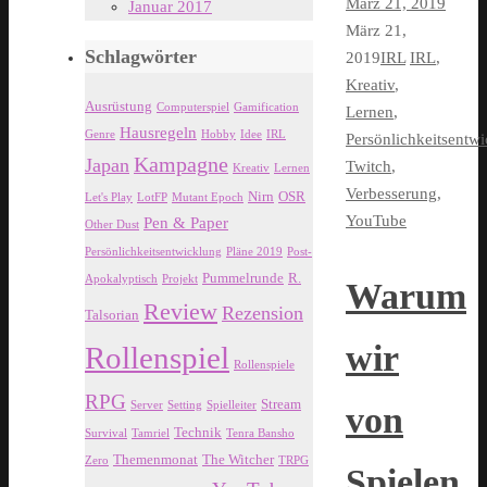
März 21, 2019
Januar 2017
März 21,
Schlagwörter
2019
IRL
IRL
,
Kreativ
,
Ausrüstung
Computerspiel
Gamification
Lernen
,
Hausregeln
Genre
Hobby
Idee
IRL
Persönlichkeitsentw
Kampagne
Japan
Twitch
,
Kreativ
Lernen
Verbesserung
,
Nirn
OSR
Let's Play
LotFP
Mutant Epoch
YouTube
Pen & Paper
Other Dust
Persönlichkeitsentwicklung
Pläne 2019
Post-
Pummelrunde
R.
Apokalyptisch
Projekt
Warum
Review
Rezension
Talsorian
wir
Rollenspiel
Rollenspiele
RPG
Stream
Server
Setting
Spielleiter
von
Technik
Survival
Tamriel
Tenra Bansho
Themenmonat
The Witcher
Zero
TRPG
Spielen