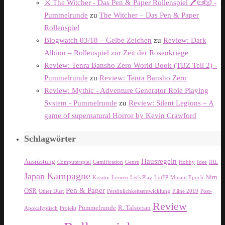
⚔️ The Witcher - Das Pen & Paper Rollenspiel 🖊️📜🎲 -
Pummelrunde
zu
The Witcher – Das Pen & Paper
Rollenspiel
Blogwatch 03/18 – Gelbe Zeichen
zu
Review: Dark
Albion – Rollenspiel zur Zeit der Rosenkriege
Review: Tenra Bansho Zero World Book (TBZ Teil 2) -
Pummelrunde
zu
Review: Tenra Bansho Zero
Review: Mythic - Adventure Generator Role Playing
System - Pummelrunde
zu
Review: Silent Legions – A
game of supernatural Horror by Kevin Crawford
Schlagwörter
Hausregeln
Ausrüstung
Computerspiel
Gamification
Genre
Hobby
Idee
IRL
Kampagne
Japan
Nirn
Kreativ
Lernen
Let's Play
LotFP
Mutant Epoch
Pen & Paper
OSR
Other Dust
Persönlichkeitsentwicklung
Pläne 2019
Post-
Review
Pummelrunde
R. Talsorian
Apokalyptisch
Projekt