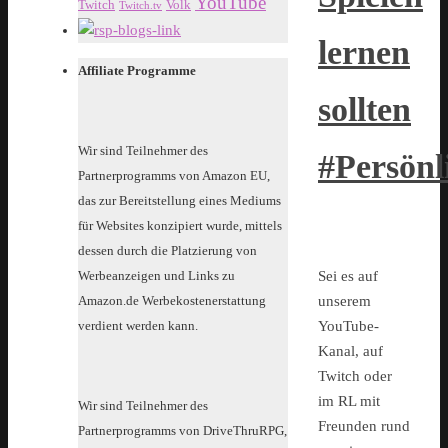
YouTube
Twitch
Volk
Twitch.tv
lernen
Affiliate Programme
sollten
Wir sind Teilnehmer des
#Persönl
Partnerprogramms von Amazon EU,
das zur Bereitstellung eines Mediums
für Websites konzipiert wurde, mittels
dessen durch die Platzierung von
Sei es auf
Werbeanzeigen und Links zu
unserem
Amazon.de Werbekostenerstattung
YouTube-
verdient werden kann.
Kanal, auf
Twitch oder
im RL mit
Wir sind Teilnehmer des
Freunden rund
Partnerprogramms von DriveThruRPG,