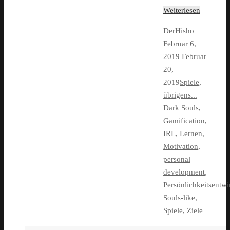
Weiterlesen
DerHisho
Februar 6,
2019
Februar
20,
2019
Spiele
,
übrigens...
Dark Souls
,
Gamification
,
IRL
,
Lernen
,
Motivation
,
personal
development
,
Persönlichkeitsentw
Souls-like
,
Spiele
,
Ziele