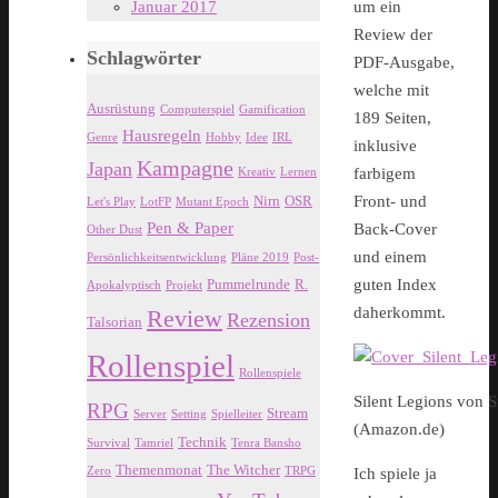
Januar 2017
um ein
Review der
Schlagwörter
PDF-Ausgabe,
welche mit
Ausrüstung
Computerspiel
Gamification
189 Seiten,
Hausregeln
Genre
Hobby
Idee
IRL
inklusive
Kampagne
Japan
farbigem
Kreativ
Lernen
Nirn
OSR
Front- und
Let's Play
LotFP
Mutant Epoch
Pen & Paper
Back-Cover
Other Dust
und einem
Persönlichkeitsentwicklung
Pläne 2019
Post-
Pummelrunde
R.
guten Index
Apokalyptisch
Projekt
daherkommt.
Review
Rezension
Talsorian
Rollenspiel
Rollenspiele
Silent Legions von 
RPG
Stream
Server
Setting
Spielleiter
(Amazon.de)
Technik
Survival
Tamriel
Tenra Bansho
Themenmonat
The Witcher
Zero
TRPG
Ich spiele ja