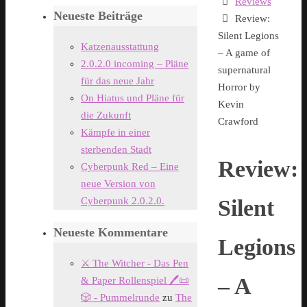
Start
Reviews
Neueste Beiträge
Review:
Silent Legions
Katzenausstattung
– A game of
2.0.2.0 incoming – Pläne
supernatural
für das neue Jahr
Horror by
On Hiatus und Pläne für
Kevin
die Zukunft
Crawford
Kämpfe in einer
sterbenden Stadt
Review:
Cyberpunk Red – Eine
neue Version von
Cyberpunk 2.0.2.0.
Silent
Neueste Kommentare
Legions
⚔️ The Witcher - Das Pen
– A
& Paper Rollenspiel 🖊️📜
🎲 - Pummelrunde
zu
The