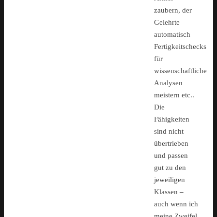
zaubern, der
Gelehrte
automatisch
Fertigkeitschecks
für
wissenschaftliche
Analysen
meistern etc..
Die
Fähigkeiten
sind nicht
übertrieben
und passen
gut zu den
jeweiligen
Klassen –
auch wenn ich
meine Zweifel