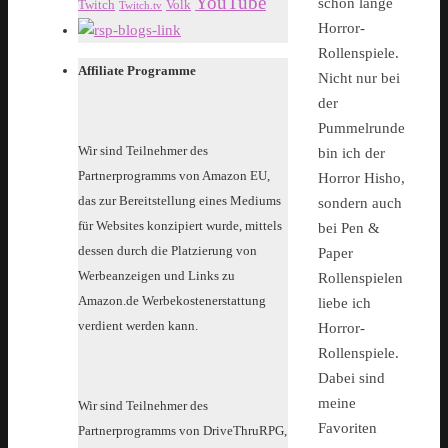
YouTube
schon lange
Twitch
Volk
Twitch.tv
Horror-
Rollenspiele.
Affiliate Programme
Nicht nur bei
der
Pummelrunde
Wir sind Teilnehmer des
bin ich der
Partnerprogramms von Amazon EU,
Horror Hisho,
das zur Bereitstellung eines Mediums
sondern auch
für Websites konzipiert wurde, mittels
bei Pen &
dessen durch die Platzierung von
Paper
Werbeanzeigen und Links zu
Rollenspielen
Amazon.de Werbekostenerstattung
liebe ich
verdient werden kann.
Horror-
Rollenspiele.
Dabei sind
meine
Wir sind Teilnehmer des
Favoriten
Partnerprogramms von DriveThruRPG,