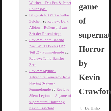
Witcher – Das Pen & Paper
game
Rollenspiel
Blogwatch 03/18 – Gelbe
of
Zeichen
zu
Review: Dark
Albion – Rollenspiel zur
supernat
Zeit der Rosenkriege
Review: Tenra Bansho
Zero World Book (TBZ
Horror
Teil 2) - Pummelrunde
zu
Review: Tenra Bansho
by
Zero
Review: Mythic -
Kevin
Adventure Generator Role
Playing System -
Crawfor
Pummelrunde
zu
Review:
Silent Legions – A game of
supernatural Horror by
Kevin Crawford
DerHisho