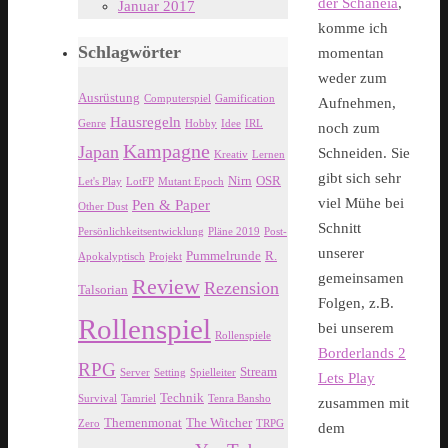
der Schaneia
,
Januar 2017
komme ich
Schlagwörter
momentan
weder zum
Ausrüstung
Computerspiel
Gamification
Aufnehmen,
Hausregeln
Genre
Hobby
Idee
IRL
noch zum
Kampagne
Japan
Schneiden. Sie
Kreativ
Lernen
gibt sich sehr
Nirn
OSR
Let's Play
LotFP
Mutant Epoch
viel Mühe bei
Pen & Paper
Other Dust
Schnitt
Persönlichkeitsentwicklung
Pläne 2019
Post-
unserer
Pummelrunde
R.
Apokalyptisch
Projekt
gemeinsamen
Review
Rezension
Talsorian
Folgen, z.B.
Rollenspiel
bei unserem
Rollenspiele
Borderlands 2
RPG
Stream
Server
Setting
Spielleiter
Lets Play
Technik
Survival
Tamriel
Tenra Bansho
zusammen mit
Themenmonat
The Witcher
Zero
TRPG
dem