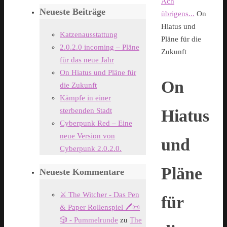
Start
Ach
Neueste Beiträge
übrigens...
On
Hiatus und
Katzenausstattung
Pläne für die
2.0.2.0 incoming – Pläne
Zukunft
für das neue Jahr
On Hiatus und Pläne für
On
die Zukunft
Kämpfe in einer
sterbenden Stadt
Hiatus
Cyberpunk Red – Eine
neue Version von
und
Cyberpunk 2.0.2.0.
Pläne
Neueste Kommentare
⚔️ The Witcher - Das Pen
für
& Paper Rollenspiel 🖊️📜
🎲 - Pummelrunde
zu
The