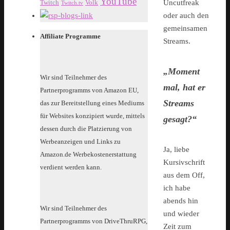
YouTube
Twitch
Volk
Uncutfreak
Twitch.tv
oder auch den
gemeinsamen
Affiliate Programme
Streams.
„Moment
Wir sind Teilnehmer des
mal, hat er
Partnerprogramms von Amazon EU,
Streams
das zur Bereitstellung eines Mediums
für Websites konzipiert wurde, mittels
gesagt?“
dessen durch die Platzierung von
Werbeanzeigen und Links zu
Ja, liebe
Amazon.de Werbekostenerstattung
Kursivschrift
verdient werden kann.
aus dem Off,
ich habe
abends hin
Wir sind Teilnehmer des
und wieder
Partnerprogramms von DriveThruRPG,
Zeit zum