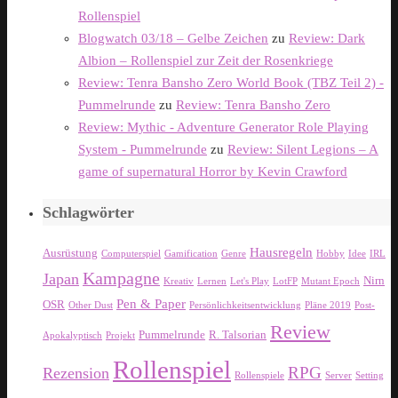
Rollenspiel
Blogwatch 03/18 – Gelbe Zeichen
zu
Review: Dark
Albion – Rollenspiel zur Zeit der Rosenkriege
Review: Tenra Bansho Zero World Book (TBZ Teil 2) -
Pummelrunde
zu
Review: Tenra Bansho Zero
Review: Mythic - Adventure Generator Role Playing
System - Pummelrunde
zu
Review: Silent Legions – A
game of supernatural Horror by Kevin Crawford
Schlagwörter
Hausregeln
Ausrüstung
Computerspiel
Gamification
Genre
Hobby
Idee
IRL
Kampagne
Japan
Nirn
Kreativ
Lernen
Let's Play
LotFP
Mutant Epoch
Pen & Paper
OSR
Other Dust
Persönlichkeitsentwicklung
Pläne 2019
Post-
Review
Pummelrunde
R. Talsorian
Apokalyptisch
Projekt
Rollenspiel
RPG
Rezension
Rollenspiele
Server
Setting