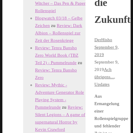
die
Witcher – Das Pen & Paper
Rollenspiel
Zukunft
Blogwatch 03/18 – Gelbe
Zeichen
zu
Review: Dark
Albion – Rollenspiel zur
DerHisho
Zeit der Rosenkriege
September 9,
Review: Tenra Bansho
2019
Zero World Book (TBZ
September 9,
Teil 2) - Pummelrunde
zu
2019
Ach
Review: Tenra Bansho
übrigens...
,
Zero
Updates
Review: Mythic -
Adventure Generator Role
Aus
Playing System -
Ermangelung
Pummelrunde
zu
Review:
einer
Silent Legions – A game of
Rollenspielgruppe
supernatural Horror by
und fehlender
Kevin Crawford