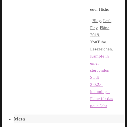
euer Hisho.
Blog
,
Let's
Play
,
Pläne
2019
,
YouTube
.
Lesezeichen
.
Kämpfe in
einer
sterbenden
Stadt
2.0.2.0
incoming –
Pläne für das
neue Jahr
Meta