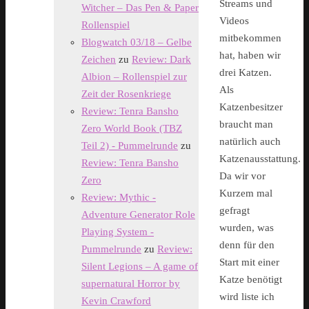
Streams und
Witcher – Das Pen & Paper
Videos
Rollenspiel
mitbekommen
Blogwatch 03/18 – Gelbe
hat, haben wir
Zeichen
zu
Review: Dark
drei Katzen.
Albion – Rollenspiel zur
Als
Zeit der Rosenkriege
Katzenbesitzer
Review: Tenra Bansho
braucht man
Zero World Book (TBZ
natürlich auch
Teil 2) - Pummelrunde
zu
Katzenausstattung.
Review: Tenra Bansho
Da wir vor
Zero
Kurzem mal
Review: Mythic -
gefragt
Adventure Generator Role
wurden, was
Playing System -
denn für den
Pummelrunde
zu
Review:
Start mit einer
Silent Legions – A game of
Katze benötigt
supernatural Horror by
wird liste ich
Kevin Crawford