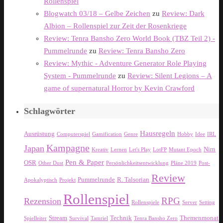
Rollenspiel
Blogwatch 03/18 – Gelbe Zeichen
zu
Review: Dark
Albion – Rollenspiel zur Zeit der Rosenkriege
Review: Tenra Bansho Zero World Book (TBZ Teil 2) -
Pummelrunde
zu
Review: Tenra Bansho Zero
Review: Mythic - Adventure Generator Role Playing
System - Pummelrunde
zu
Review: Silent Legions – A
game of supernatural Horror by Kevin Crawford
Schlagwörter
Hausregeln
Ausrüstung
Computerspiel
Gamification
Genre
Hobby
Idee
IRL
Kampagne
Japan
Nirn
Kreativ
Lernen
Let's Play
LotFP
Mutant Epoch
Pen & Paper
OSR
Other Dust
Persönlichkeitsentwicklung
Pläne 2019
Post-
Review
Pummelrunde
R. Talsorian
Apokalyptisch
Projekt
Rollenspiel
RPG
Rezension
Rollenspiele
Server
Setting
Stream
Technik
Themenmonat
Spielleiter
Survival
Tamriel
Tenra Bansho Zero