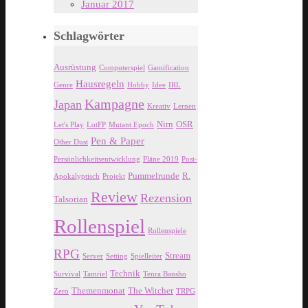
Januar 2017
Schlagwörter
Ausrüstung
Computerspiel
Gamification
Hausregeln
Genre
Hobby
Idee
IRL
Kampagne
Japan
Kreativ
Lernen
Nirn
OSR
Let's Play
LotFP
Mutant Epoch
Pen & Paper
Other Dust
Persönlichkeitsentwicklung
Pläne 2019
Post-
Pummelrunde
R.
Apokalyptisch
Projekt
Review
Rezension
Talsorian
Rollenspiel
Rollenspiele
RPG
Stream
Server
Setting
Spielleiter
Technik
Survival
Tamriel
Tenra Bansho
Themenmonat
The Witcher
Zero
TRPG