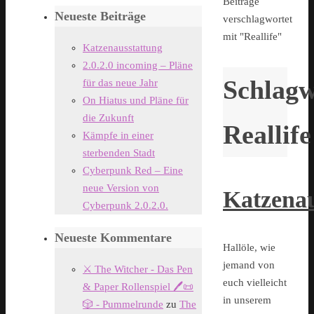
Start
Beiträge
Neueste Beiträge
verschlagwortet
mit "Reallife"
Katzenausstattung
2.0.2.0 incoming – Pläne
Schlagw
für das neue Jahr
On Hiatus und Pläne für
die Zukunft
Reallife
Kämpfe in einer
sterbenden Stadt
Cyberpunk Red – Eine
neue Version von
Katzenau
Cyberpunk 2.0.2.0.
Neueste Kommentare
Hallöle, wie
jemand von
⚔️ The Witcher - Das Pen
euch vielleicht
& Paper Rollenspiel 🖊️📜
in unserem
🎲 - Pummelrunde
zu
The