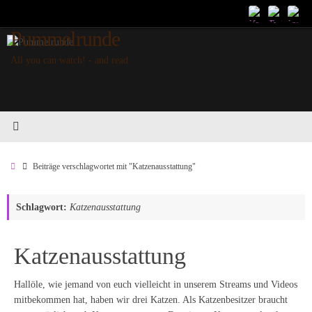
Zum
Inhalt
Pummelrunde
springen
All you can watch! - and read
Start
Beiträge verschlagwortet mit "Katzenausstattung"
Schlagwort:
Katzenausstattung
Katzenausstattung
Hallöle, wie jemand von euch vielleicht in unserem Streams und Videos
mitbekommen hat, haben wir drei Katzen. Als Katzenbesitzer braucht