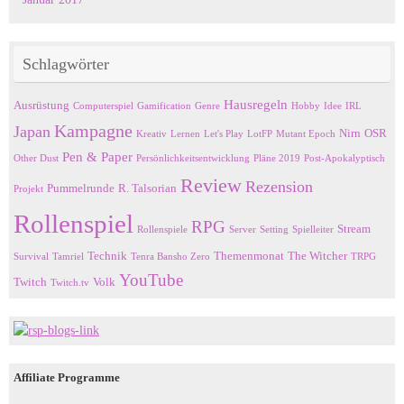
Schlagwörter
Hausregeln
Ausrüstung
Computerspiel
Gamification
Genre
Hobby
Idee
IRL
Kampagne
Japan
Nirn
OSR
Kreativ
Lernen
Let's Play
LotFP
Mutant Epoch
Pen & Paper
Other Dust
Persönlichkeitsentwicklung
Pläne 2019
Post-Apokalyptisch
Review
Rezension
Pummelrunde
R. Talsorian
Projekt
Rollenspiel
RPG
Stream
Rollenspiele
Server
Setting
Spielleiter
Technik
Themenmonat
The Witcher
Survival
Tamriel
Tenra Bansho Zero
TRPG
YouTube
Twitch
Volk
Twitch.tv
Affiliate Programme