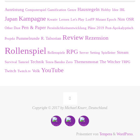
Hausregeln
Ausrüstung
Computerspiel
Gamification
Genre
Hobby
Idee
IRL
Kampagne
Japan
Nirn
OSR
Kreativ
Lernen
Let's Play
LotFP
Mutant Epoch
Pen & Paper
Other Dust
Persönlichkeitsentwicklung
Pläne 2019
Post-Apokalyptisch
Review
Rezension
Pummelrunde
R. Talsorian
Projekt
Rollenspiel
RPG
Stream
Rollenspiele
Server
Setting
Spielleiter
Technik
Themenmonat
The Witcher
Survival
Tamriel
Tenra Bansho Zero
TRPG
YouTube
Twitch
Volk
Twitch.tv
Copyright © 2017 by Michael Knarr, Deutschland.
Präsentiert von
Tempera
&
WordPress.