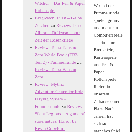
Witcher – Das Pen & Paper
Wir bei der
Rollenspiel
Pummelrunde
Blogwatch 03/18 – Gelbe
spielen gerne,
Zeichen
zu
Review: Dark
und nicht nur
Albion – Rollenspiel zur
Computerspiele
Zeit der Rosenkriege
– nein – auch
Review: Tenra Bansho
Brettspiele,
Zero World Book (TBZ
Kartenspiele
Teil 2) - Pummelrunde
zu
und Pen &
Review: Tenra Bansho
Paper
Zero
Rollenspiele
Review: Mythic -
finden in
Adventure Generator Role
unserem
Playing System -
Zuhause einen
Pummelrunde
zu
Review:
Platz. Nach
Silent Legions – A game of
Jahren hat
supernatural Horror by
sich so
Kevin Crawford
manches Spiel