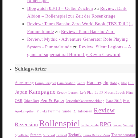
Rollenspiel
Blogwatch 03/18 – Gelbe Zeichen
zu
Review: Dark
Albion – Rollenspiel zur Zeit der Rosenkriege
Review: Tenra Bansho Zero World Book (TBZ Teil 2) -
Pummelrunde
zu
Review: Tenra Bansho Zero
Review: Mythic - Adventure Generator Role Playing
System - Pummelrunde
zu
Review: Silent Legions – A
game of supernatural Horror by Kevin Crawford
Schlagwörter
Hausregeln
Ausrüstung
Computerspiel
Gamification
Genre
Hobby
Idee
IRL
Kampagne
Japan
Nirn
Kreativ
Lernen
Let's Play
LotFP
Mutant Epoch
Pen & Paper
OSR
Other Dust
Persönlichkeitsentwicklung
Pläne 2019
Post-
Review
Pummelrunde
R. Talsorian
Apokalyptisch
Projekt
Rollenspiel
RPG
Rezension
Rollenspiele
Server
Setting
Stream
Technik
Themenmonat
Spielleiter
Survival
Tamriel
Tenra Bansho Zero