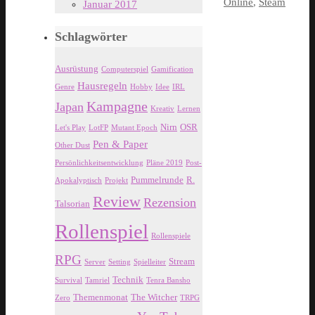
Online
,
Steam
Januar 2017
Schlagwörter
Ausrüstung
Computerspiel
Gamification
Hausregeln
Genre
Hobby
Idee
IRL
Kampagne
Japan
Kreativ
Lernen
Nirn
OSR
Let's Play
LotFP
Mutant Epoch
Pen & Paper
Other Dust
Persönlichkeitsentwicklung
Pläne 2019
Post-
Pummelrunde
R.
Apokalyptisch
Projekt
Review
Rezension
Talsorian
Rollenspiel
Rollenspiele
RPG
Stream
Server
Setting
Spielleiter
Technik
Survival
Tamriel
Tenra Bansho
Themenmonat
The Witcher
Zero
TRPG