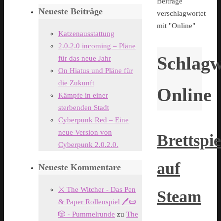
Start
Beiträge
Neueste Beiträge
verschlagwortet
mit "Online"
Katzenausstattung
2.0.2.0 incoming – Pläne
Schlagw
für das neue Jahr
On Hiatus und Pläne für
die Zukunft
Online
Kämpfe in einer
sterbenden Stadt
Cyberpunk Red – Eine
neue Version von
Brettspie
Cyberpunk 2.0.2.0.
auf
Neueste Kommentare
⚔️ The Witcher - Das Pen
Steam
& Paper Rollenspiel 🖊️📜
🎲 - Pummelrunde
zu
The