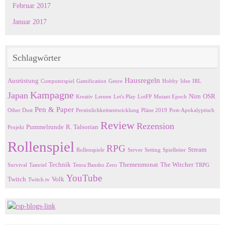
Februar 2017
Januar 2017
Schlagwörter
Hausregeln
Ausrüstung
Computerspiel
Gamification
Genre
Hobby
Idee
IRL
Kampagne
Japan
Nirn
OSR
Kreativ
Lernen
Let's Play
LotFP
Mutant Epoch
Pen & Paper
Other Dust
Persönlichkeitsentwicklung
Pläne 2019
Post-Apokalyptisch
Review
Rezension
Pummelrunde
R. Talsorian
Projekt
Rollenspiel
RPG
Stream
Rollenspiele
Server
Setting
Spielleiter
Technik
Themenmonat
The Witcher
Survival
Tamriel
Tenra Bansho Zero
TRPG
YouTube
Twitch
Volk
Twitch.tv