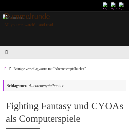
Zum
Inhalt
Pummelrunde
springen
All you can watch! - and read
Start
Beiträge verschlagwortet mit "Abenteuerspielbücher"
Schlagwort:
Abenteuerspielbücher
Fighting Fantasy und CYOAs
als Computerspiele