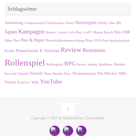
Schlagwörter
Hausregeln
Ausrüstung
Computerspiel
Gamification
Genre
Hobby
Idee
IRL
Kampagne
Japan
Nirn
OSR
Kreativ
Lernen
Let's Play
LotFP
Mutant Epoch
Pen & Paper
Other Dust
Persönlichkeitsentwicklung
Pläne 2019
Post-Apokalyptisch
Review
Rezension
Pummelrunde
R. Talsorian
Projekt
Rollenspiel
RPG
Stream
Rollenspiele
Server
Setting
Spielleiter
Technik
Themenmonat
The Witcher
Survival
Tamriel
Tenra Bansho Zero
TRPG
YouTube
Twitch
Volk
Twitch.tv
Copyright © 2017 by Michael Knarr, Deutschland.