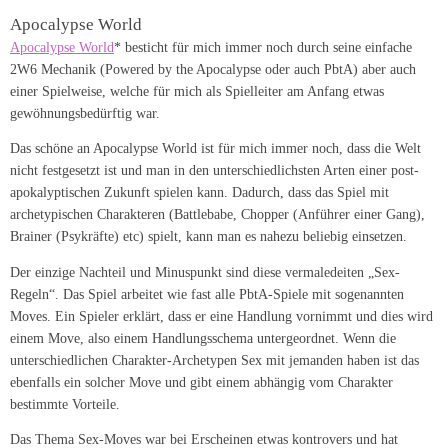
Apocalypse World
Apocalypse World
* besticht für mich immer noch durch seine einfache
2W6 Mechanik (Powered by the Apocalypse oder auch PbtA) aber auch
einer Spielweise, welche für mich als Spielleiter am Anfang etwas
gewöhnungsbedürftig war.
Das schöne an Apocalypse World ist für mich immer noch, dass die Welt
nicht festgesetzt ist und man in den unterschiedlichsten Arten einer post-
apokalyptischen Zukunft spielen kann. Dadurch, dass das Spiel mit
archetypischen Charakteren (Battlebabe, Chopper (Anführer einer Gang),
Brainer (Psykräfte) etc) spielt, kann man es nahezu beliebig einsetzen.
Der einzige Nachteil und Minuspunkt sind diese vermaledeiten „Sex-
Regeln“. Das Spiel arbeitet wie fast alle PbtA-Spiele mit sogenannten
Moves. Ein Spieler erklärt, dass er eine Handlung vornimmt und dies wird
einem Move, also einem Handlungsschema untergeordnet. Wenn die
unterschiedlichen Charakter-Archetypen Sex mit jemanden haben ist das
ebenfalls ein solcher Move und gibt einem abhängig vom Charakter
bestimmte Vorteile.
Das Thema Sex-Moves war bei Erscheinen etwas kontrovers und hat