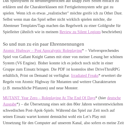
Das Spielsystem ist heruntergebrochen auf knapp zwei Seiten einfach zu
erklären und die Charakterklassen mit Fertigkeitensystem sehr gut zu
spielen. Wenn ich es etwas „realistischer“ möchte greife ich zu Other Dust.
Selbst wenn man das Spiel selber nicht wirklich spielen möchte, die
Abenteuer Templates/Tags machen das Regelwerk zu einer Goldgrube für
Spielleiter (ähnlich wie in meinem
Review zu Silent Legions
beschrieben)
So und nun zu ein paar Ehrennennungen
Atomic Highway – Post Apocalyptic Roleplaying
* – Vielversprechendes
Spiel von Gallant Knight Games mit einer von meiner Lesung her schönen
System (V6 Engine). Bisher konnte ich es jedoch noch nicht in einer
Gruppe zum Einsatz bringen. Die PDF ist kostenlos über DriveThruRPG
erhältlich, Print on Demand ist verfügbar.
Irradiated Freaks
* erweitert die
Regeln von Atomic Highway für Mutanten und weitere Charakterarten
(z.B. menschliche Pflanzen) und neue Monster.
MUTANT: Year Zero – Roleplaying At The End Of Days
* (hier
deutsche
Ausgabe
*) – die Übersetzung eines seit den 80er Jahren weiterentwickelten
schwedischen Post-Apok-Spiels. Während das Spiel zur Zeit noch auf
seinen Einsatz wartet kommt demnächst wohl ein Let’s Play mit
Umsetzung für den Computer auf unserem Kanal, also sofern es meine Zeit