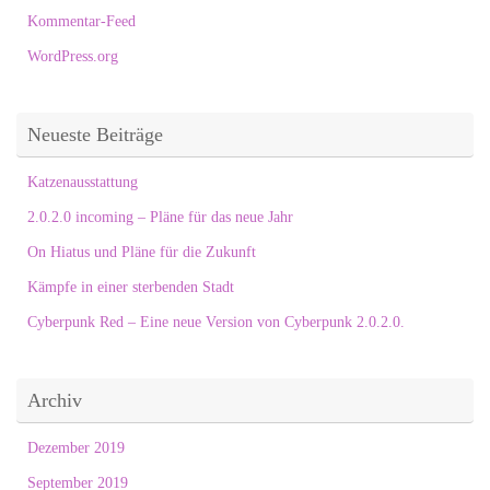
Kommentar-Feed
WordPress.org
Neueste Beiträge
Katzenausstattung
2.0.2.0 incoming – Pläne für das neue Jahr
On Hiatus und Pläne für die Zukunft
Kämpfe in einer sterbenden Stadt
Cyberpunk Red – Eine neue Version von Cyberpunk 2.0.2.0.
Archiv
Dezember 2019
September 2019