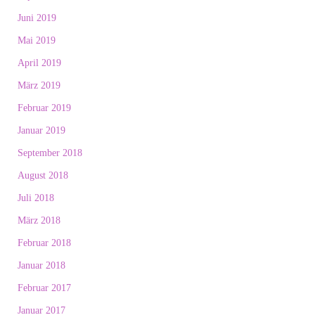
Juni 2019
Mai 2019
April 2019
März 2019
Februar 2019
Januar 2019
September 2018
August 2018
Juli 2018
März 2018
Februar 2018
Januar 2018
Februar 2017
Januar 2017