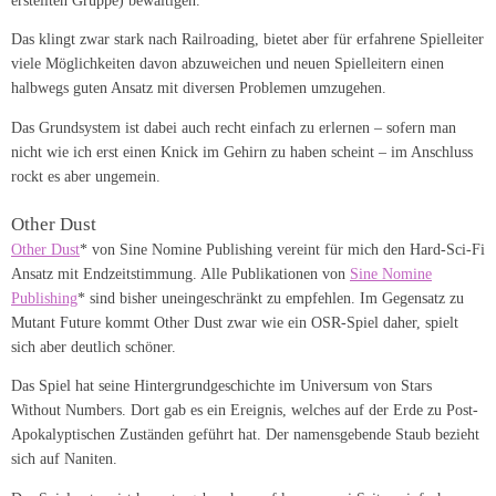
erstellten Gruppe) bewältigen.
Das klingt zwar stark nach Railroading, bietet aber für erfahrene Spielleiter
viele Möglichkeiten davon abzuweichen und neuen Spielleitern einen
halbwegs guten Ansatz mit diversen Problemen umzugehen.
Das Grundsystem ist dabei auch recht einfach zu erlernen – sofern man
nicht wie ich erst einen Knick im Gehirn zu haben scheint – im Anschluss
rockt es aber ungemein.
Other Dust
Other Dust
* von Sine Nomine Publishing vereint für mich den Hard-Sci-Fi
Ansatz mit Endzeitstimmung. Alle Publikationen von
Sine Nomine
Publishing
* sind bisher uneingeschränkt zu empfehlen. Im Gegensatz zu
Mutant Future kommt Other Dust zwar wie ein OSR-Spiel daher, spielt
sich aber deutlich schöner.
Das Spiel hat seine Hintergrundgeschichte im Universum von Stars
Without Numbers. Dort gab es ein Ereignis, welches auf der Erde zu Post-
Apokalyptischen Zuständen geführt hat. Der namensgebende Staub bezieht
sich auf Naniten.