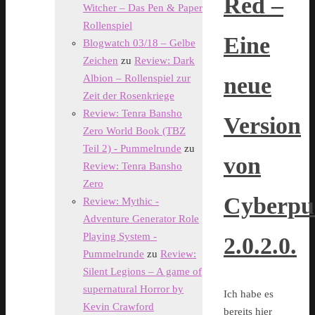
Red –
Witcher – Das Pen & Paper
Rollenspiel
Eine
Blogwatch 03/18 – Gelbe
Zeichen
zu
Review: Dark
neue
Albion – Rollenspiel zur
Zeit der Rosenkriege
Review: Tenra Bansho
Version
Zero World Book (TBZ
Teil 2) - Pummelrunde
zu
von
Review: Tenra Bansho
Zero
Cyberpu
Review: Mythic -
Adventure Generator Role
Playing System -
2.0.2.0.
Pummelrunde
zu
Review:
Silent Legions – A game of
supernatural Horror by
Ich habe es
Kevin Crawford
bereits hier