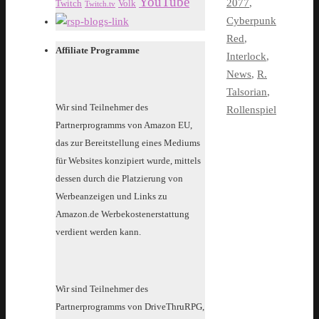
YouTube
2077
,
Twitch
Volk
Twitch.tv
Cyberpunk
Red
,
Affiliate Programme
Interlock
,
News
,
R.
Talsorian
,
Wir sind Teilnehmer des
Rollenspiel
Partnerprogramms von Amazon EU,
das zur Bereitstellung eines Mediums
für Websites konzipiert wurde, mittels
dessen durch die Platzierung von
Werbeanzeigen und Links zu
Amazon.de Werbekostenerstattung
verdient werden kann.
Wir sind Teilnehmer des
Partnerprogramms von DriveThruRPG,