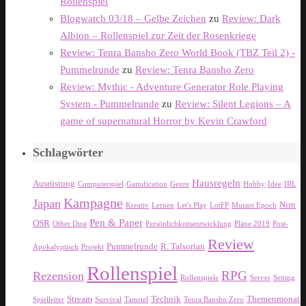
Rollenspiel
Blogwatch 03/18 – Gelbe Zeichen
zu
Review: Dark
Albion – Rollenspiel zur Zeit der Rosenkriege
Review: Tenra Bansho Zero World Book (TBZ Teil 2) -
Pummelrunde
zu
Review: Tenra Bansho Zero
Review: Mythic - Adventure Generator Role Playing
System - Pummelrunde
zu
Review: Silent Legions – A
game of supernatural Horror by Kevin Crawford
Schlagwörter
Hausregeln
Ausrüstung
Computerspiel
Gamification
Genre
Hobby
Idee
IRL
Kampagne
Japan
Nirn
Kreativ
Lernen
Let's Play
LotFP
Mutant Epoch
Pen & Paper
OSR
Other Dust
Persönlichkeitsentwicklung
Pläne 2019
Post-
Review
Pummelrunde
R. Talsorian
Apokalyptisch
Projekt
Rollenspiel
RPG
Rezension
Rollenspiele
Server
Setting
Stream
Technik
Themenmonat
Spielleiter
Survival
Tamriel
Tenra Bansho Zero