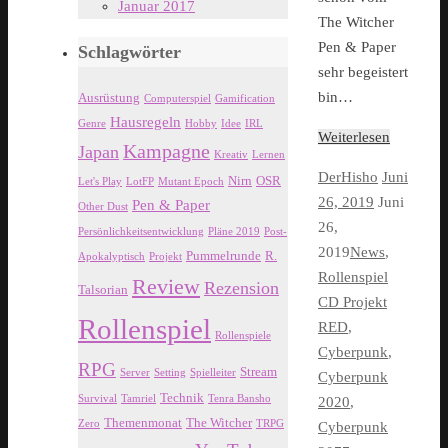
Januar 2017
The Witcher
Pen & Paper
Schlagwörter
sehr begeistert
bin…
Ausrüstung
Computerspiel
Gamification
Hausregeln
Genre
Hobby
Idee
IRL
Weiterlesen
Kampagne
Japan
Kreativ
Lernen
DerHisho
Juni
Nirn
OSR
Let's Play
LotFP
Mutant Epoch
26, 2019
Juni
Pen & Paper
Other Dust
26,
Persönlichkeitsentwicklung
Pläne 2019
Post-
2019
News
,
Pummelrunde
R.
Apokalyptisch
Projekt
Rollenspiel
Review
Rezension
Talsorian
CD Projekt
Rollenspiel
RED
,
Rollenspiele
Cyberpunk
,
RPG
Stream
Server
Setting
Spielleiter
Cyberpunk
Technik
Survival
Tamriel
Tenra Bansho
2020
,
Themenmonat
The Witcher
Zero
TRPG
Cyberpunk