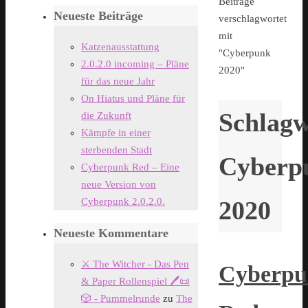
Start
Beiträge
Neueste Beiträge
verschlagwortet
mit
Katzenausstattung
"Cyberpunk
2.0.2.0 incoming – Pläne
2020"
für das neue Jahr
On Hiatus und Pläne für
Schlagw
die Zukunft
Kämpfe in einer
sterbenden Stadt
Cyberp
Cyberpunk Red – Eine
neue Version von
Cyberpunk 2.0.2.0.
2020
Neueste Kommentare
⚔️ The Witcher - Das Pen
Cyberpu
& Paper Rollenspiel 🖊️📜
🎲 - Pummelrunde
zu
The