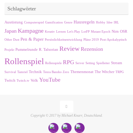
Schlagwörter
Hausregeln
Ausrüstung
Computerspiel
Gamification
Genre
Hobby
Idee
IRL
Kampagne
Japan
Nirn
OSR
Kreativ
Lernen
Let's Play
LotFP
Mutant Epoch
Pen & Paper
Other Dust
Persönlichkeitsentwicklung
Pläne 2019
Post-Apokalyptisch
Review
Rezension
Pummelrunde
R. Talsorian
Projekt
Rollenspiel
RPG
Stream
Rollenspiele
Server
Setting
Spielleiter
Technik
Themenmonat
The Witcher
Survival
Tamriel
Tenra Bansho Zero
TRPG
YouTube
Twitch
Volk
Twitch.tv
Copyright © 2017 by Michael Knarr, Deutschland.