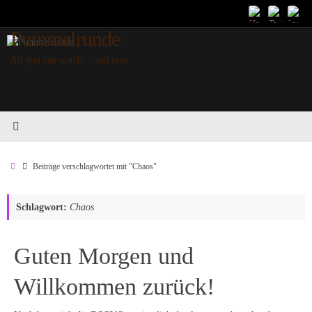
Zum
Inhalt
Pummelrunde
springen
All you can watch! - and read
Start
Beiträge verschlagwortet mit "Chaos"
Schlagwort:
Chaos
Guten Morgen und
Willkommen zurück!