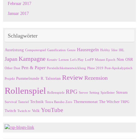
Februar 2017
Januar 2017
Schlagwörter
Hausregeln
Ausrüstung
Computerspiel
Gamification
Genre
Hobby
Idee
IRL
Kampagne
Japan
Nirn
OSR
Kreativ
Lernen
Let's Play
LotFP
Mutant Epoch
Pen & Paper
Other Dust
Persönlichkeitsentwicklung
Pläne 2019
Post-Apokalyptisch
Review
Rezension
Pummelrunde
R. Talsorian
Projekt
Rollenspiel
RPG
Stream
Rollenspiele
Server
Setting
Spielleiter
Technik
Themenmonat
The Witcher
Survival
Tamriel
Tenra Bansho Zero
TRPG
YouTube
Twitch
Volk
Twitch.tv