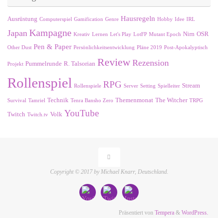
Hausregeln
Ausrüstung
Computerspiel
Gamification
Genre
Hobby
Idee
IRL
Kampagne
Japan
Nirn
OSR
Kreativ
Lernen
Let's Play
LotFP
Mutant Epoch
Pen & Paper
Other Dust
Persönlichkeitsentwicklung
Pläne 2019
Post-Apokalyptisch
Review
Rezension
Pummelrunde
R. Talsorian
Projekt
Rollenspiel
RPG
Stream
Rollenspiele
Server
Setting
Spielleiter
Technik
Themenmonat
The Witcher
Survival
Tamriel
Tenra Bansho Zero
TRPG
YouTube
Twitch
Volk
Twitch.tv
Copyright © 2017 by Michael Knarr, Deutschland.
Präsentiert von
Tempera
&
WordPress.